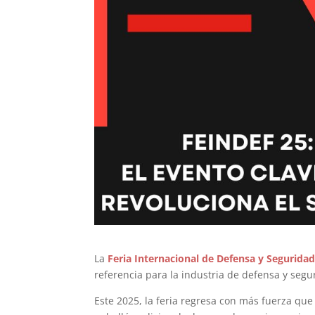
La
Feria Internacional de Defensa y Segurida
referencia para la industria de defensa y segur
Este 2025, la feria regresa con más fuerza q