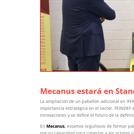
Mecanus estará en Stan
La ampliación de un pabellón adicional en IFEM
importancia estratégica en el sector. FEINDEF e
innovaciones y se define el futuro de la defens
En
Mecanus
,
estamos orgullosos de formar par
por su capacidad para conectar a los actores cl