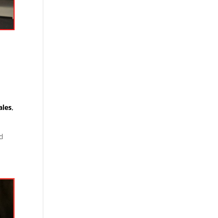
ales
,
ad