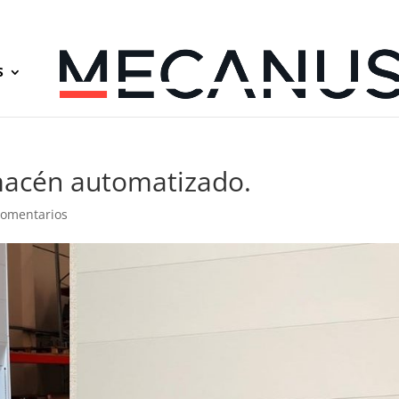
S
macén automatizado.
Comentarios