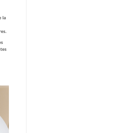
 la
res.
es
ntes