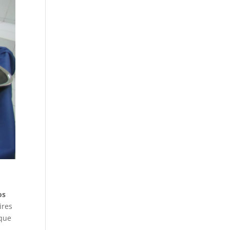
os
ires
 que