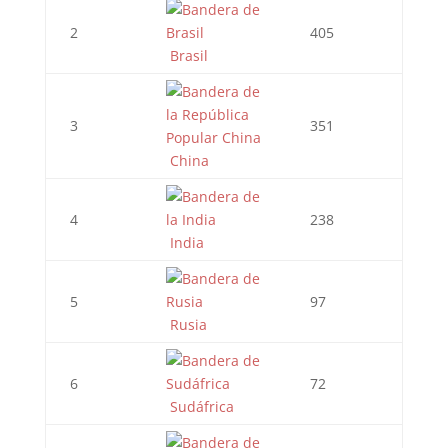
2
405
Brasil
3
351
China
4
238
India
5
97
Rusia
6
72
Sudáfrica